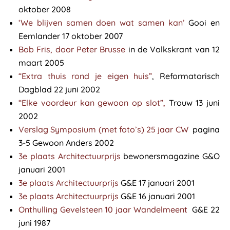
oktober 2008
‘We blijven samen doen wat samen kan’
Gooi en
Eemlander 17 oktober 2007
Bob Fris, door Peter Brusse
in de Volkskrant van 12
maart 2005
“Extra thuis rond je eigen huis”
, Reformatorisch
Dagblad 22 juni 2002
“Elke voordeur kan gewoon op slot”,
Trouw 13 juni
2002
Verslag Symposium (met foto’s) 25 jaar CW
pagina
3-5 Gewoon Anders 2002
3e plaats Architectuurprijs
bewonersmagazine G&O
januari 2001
3e plaats Architectuurprijs
G&E 17 januari 2001
3e plaats Architectuurprijs
G&E 16 januari 2001
Onthulling Gevelsteen 10 jaar Wandelmeent
G&E 22
juni 1987