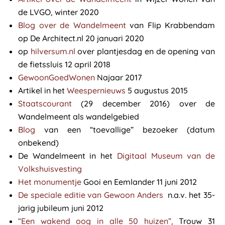
de LVGO, winter 2020
Blog over de Wandelmeent
van Flip Krabbendam
op De Architect.nl 20 januari 2020
op
hilversum.nl
over plantjesdag en de opening van
de fietssluis 12 april 2018
GewoonGoedWonen
Najaar 2017
Artikel in het
Weespernieuws
5 augustus 2015
Staatscourant
(29 december 2016) over de
Wandelmeent als wandelgebied
Blog
van een “toevallige” bezoeker (datum
onbekend)
De Wandelmeent in het
Digitaal Museum van de
Volkshuisvesting
Het monumentje
Gooi en Eemlander 11 juni 2012
De speciale editie van Gewoon Anders
n.a.v. het 35-
jarig jubileum juni 2012
“Een wakend oog in alle 50 huizen”,
Trouw 31